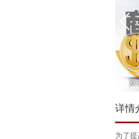
双
详情
为了提