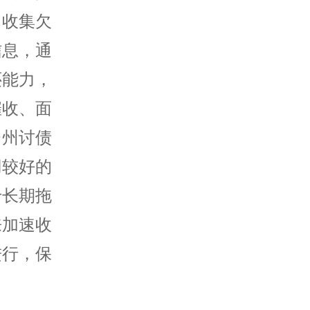
，收集欠
信息，通
还能力，
催收、面
台州讨债
用较好的
于长期拖
来加速收
进行，保