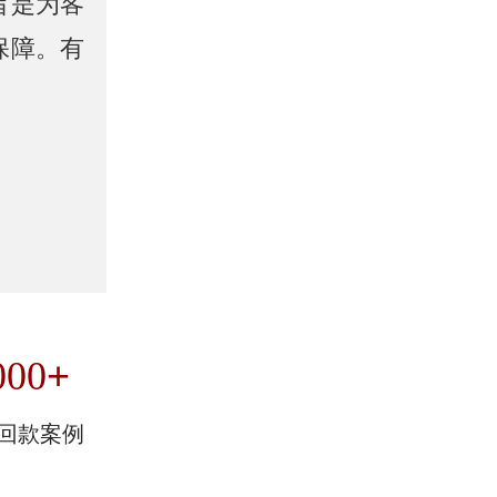
旨是为客
保障。有
+
000
回款案例