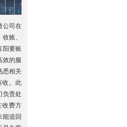
债公司在
、收账、
富阳要账
高效的服
熟悉相关
催收。此
门负责处
在收费方
未能追回