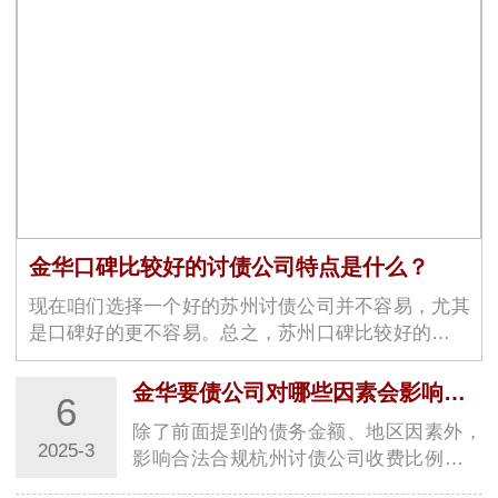
金华口碑比较好的讨债公司特点是什么？
现在咱们选择一个好的苏州讨债公司并不容易，尤其
是口碑好的更不容易。总之，苏州口碑比较好的讨债
公司具有高素质的专业团队、保障债权人权益、高效
率、良好的沟通能力、严谨的工作态度、灵活性、良
金华要债公司对哪些因素会影响的收费比例？
6
好…
除了前面提到的债务金额、地区因素外，
2025-3
影响合法合规杭州讨债公司收费比例的因
素还有以下方面：### 债务性质与复杂程