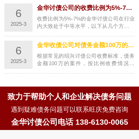
度- **债务关系清晰度**：如果债务关系明
金华讨债公司的收费比例为5%-7%在行业内属于什么水平？
6
确，有清晰的借条、合同等证据，收账难
度相…
收费比例为5%-7%的金华讨债公司在行业
2025-3
内大致处于中等水平，以下从几个方面来
分析：### 与不同收费区间金华讨债公司
对比- **与低收费比例金华讨债公司对比
金华收债公司对债务金额100万的案件按比例收费大概是多少？
6
**：一般来说，一些金华讨债公司收费比
例可能…
根据常见的绍兴讨债公司收费标准，债务
2025-3
金额100万的案件，按比例收费情况如
下：- **若按较低比例5%收费**：收费金
额为\(100万\times5\%=5\)万元。- **若按
较高比例7%收费**：收费金额为\(100万
\times7…
致力于帮助个人和企业解决债务问题
遇到疑难债务问题可以联系旺庆免费咨询
金华讨债公司电话 138-6130-0065