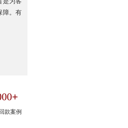
旨是为客
保障。有
+
000
回款案例