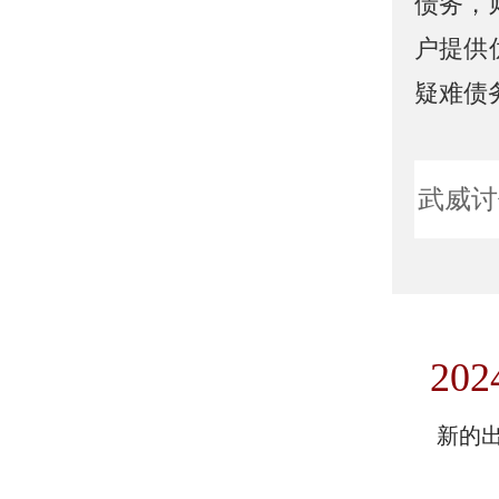
债务，
户提供
疑难债
武威讨
202
新的