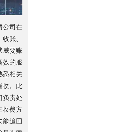
债公司在
、收账、
武威要账
高效的服
熟悉相关
催收。此
门负责处
在收费方
未能追回