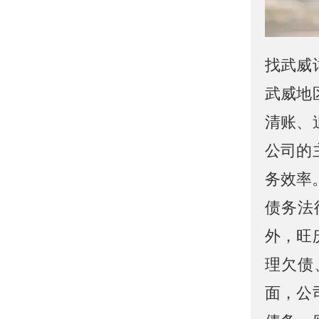
找武威
武威地
清账、
公司的
务效率
债务法
外，旺
理欠债
面，公