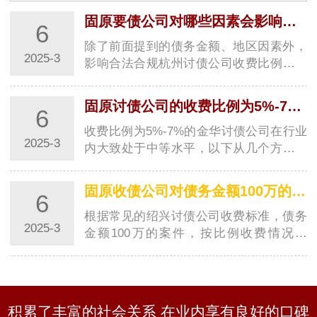
公司具有高素质的专业团队、保障债权人权益、高效
率、良好的沟通能力、严谨的工作态度、灵活性、良
固原要债公司对哪些因素会影响的收费比例？
6
好…
除了前面提到的债务金额、地区因素外，
2025-3
影响合法合规杭州讨债公司收费比例的因
素还有以下方面：### 债务性质与复杂程
度- **债务关系清晰度**：如果债务关系明
固原讨债公司的收费比例为5%-7%在行业内属于什么水平？
6
确，有清晰的借条、合同等证据，收账难
度相…
收费比例为5%-7%的金华讨债公司在行业
2025-3
内大致处于中等水平，以下从几个方面来
分析：### 与不同收费区间金华讨债公司
对比- **与低收费比例金华讨债公司对比
固原收债公司对债务金额100万的案件按比例收费大概是多少？
6
**：一般来说，一些金华讨债公司收费比
例可能…
根据常见的绍兴讨债公司收费标准，债务
2025-3
金额100万的案件，按比例收费情况如
下：- **若按较低比例5%收费**：收费金
额为\(100万\times5\%=5\)万元。- **若按
较高比例7%收费**：收费金额为\(100万
\times7…
积累了丰富的社会关系 在业内享有良好的口碑