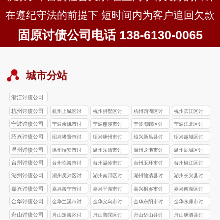
在遵纪守法的前提下 短时间内为客户追回欠款
固原讨债公司电话 138-6130-0065
城市分站
浙江讨债公司
杭州讨债公司
杭州上城区讨
杭州拱墅区讨
杭州西湖区讨
杭州滨江区讨
债公司
债公司
债公司
债公司
宁波讨债公司
宁波余姚市讨
宁波慈溪市讨
宁波海曙区讨
宁波江北区讨
债公司
债公司
债公司
债公司
绍兴讨债公司
绍兴诸暨市讨
绍兴嵊州市讨
绍兴新昌县讨
绍兴越城区讨
债公司
债公司
债公司
债公司
温州讨债公司
温州瑞安市讨
温州乐清市讨
温州龙港市讨
温州鹿城区讨
债公司
债公司
债公司
债公司
台州讨债公司
台州‌临海市讨
台州‌温岭市讨
台州玉环市讨
台州椒江区讨
债公司
债公司
债公司
债公司
湖州讨债公司
湖州吴兴区讨
湖州南浔区讨
湖州德清县讨
湖州长兴县讨
债公司
债公司
债公司
债公司
嘉兴讨债公司
嘉兴海宁市讨
嘉兴平湖市讨
嘉兴桐乡市讨
嘉兴南湖区讨
债公司
债公司
债公司
债公司
金华讨债公司
金华兰溪市讨
金华义乌市讨
金华东阳市讨
金华永康市讨
债公司
债公司
债公司
债公司
舟山讨债公司
舟山定海区讨
舟山普陀区讨
舟山岱山县讨
舟山嵊泗县讨