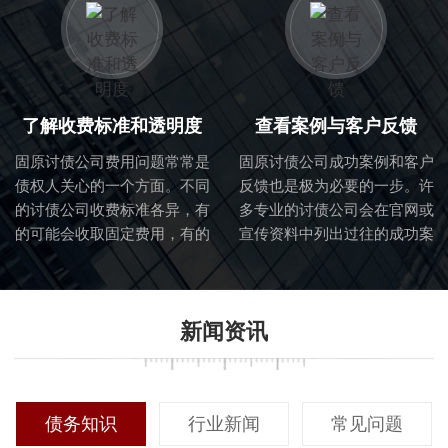
判断他们是否适合处理你的具
业的团队。
体债务问题。
了解收费标准和透明度
查看案例与客户反馈
固原讨债公司费用问题常常是
固原讨债公司成功案例和客户
债权人关心的一个方面。不同
反馈也是极为必要的一步。许
的讨债公司收费标准各异，有
多专业的讨债公司会在官网或
的可能会收取固定费用，有的
宣传资料中列出过往的成功案
则可能根据回收金额提取一定
例，这能够直观地展示他们的
比例的佣金。在选择过程中，
专业能力与过往成绩。同时，
确保对收费标准有清晰的了解
主动联系以前合作过的客户，
新闻资讯
至关重要。透明的收费体系能
听取他们的真实反馈，对你做
够帮助客户更好地预算成本，
出最终决定有重要参考价值。
同时避免后续可能出现的隐性
费用纠纷。
债务知识
行业新闻
常见问题