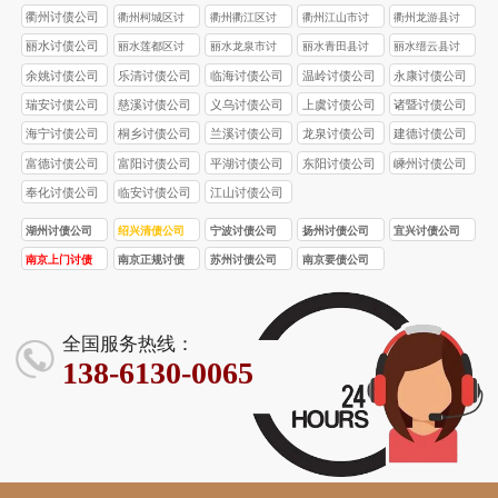
债公司
债公司
债公司
债公司
衢州讨债公司
衢州柯城区讨
衢州衢江区讨
衢州江山市讨
衢州龙游县讨
债公司
债公司
债公司
债公司
丽水讨债公司
丽水莲都区讨
丽水龙泉市讨
丽水青田县讨
丽水缙云县讨
债公司
债公司
债公司
债公司
余姚讨债公司
乐清讨债公司
临海讨债公司
温岭讨债公司
永康讨债公司
瑞安讨债公司
慈溪讨债公司
义乌讨债公司
上虞讨债公司
诸暨讨债公司
海宁讨债公司
桐乡讨债公司
兰溪讨债公司
龙泉讨债公司
建德讨债公司
富德讨债公司
富阳讨债公司
平湖讨债公司
东阳讨债公司
嵊州讨债公司
奉化讨债公司
临安讨债公司
江山讨债公司
湖州讨债公司
绍兴清债公司
宁波讨债公司
扬州讨债公司
宜兴讨债公司
南京上门讨债
南京正规讨债
苏州讨债公司
南京要债公司
服务
公司
全国服务热线：
138-6130-0065