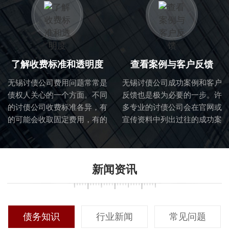
判断他们是否适合处理你的具
业的团队。
体债务问题。
了解收费标准和透明度
查看案例与客户反馈
无锡讨债公司费用问题常常是
无锡讨债公司成功案例和客户
债权人关心的一个方面。不同
反馈也是极为必要的一步。许
的讨债公司收费标准各异，有
多专业的讨债公司会在官网或
的可能会收取固定费用，有的
宣传资料中列出过往的成功案
则可能根据回收金额提取一定
例，这能够直观地展示他们的
比例的佣金。在选择过程中，
专业能力与过往成绩。同时，
确保对收费标准有清晰的了解
主动联系以前合作过的客户，
新闻资讯
至关重要。透明的收费体系能
听取他们的真实反馈，对你做
够帮助客户更好地预算成本，
出最终决定有重要参考价值。
同时避免后续可能出现的隐性
费用纠纷。
债务知识
行业新闻
常见问题