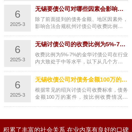
公司具有高素质的专业团队、保障债权人权益、高效
率、良好的沟通能力、严谨的工作态度、灵活性、良
无锡要债公司对哪些因素会影响的收费比例？
6
好…
除了前面提到的债务金额、地区因素外，
2025-3
影响合法合规杭州讨债公司收费比例的因
素还有以下方面：### 债务性质与复杂程
度- **债务关系清晰度**：如果债务关系明
无锡讨债公司的收费比例为5%-7%在行业内属于什么水平？
6
确，有清晰的借条、合同等证据，收账难
度相…
收费比例为5%-7%的金华讨债公司在行业
2025-3
内大致处于中等水平，以下从几个方面来
分析：### 与不同收费区间金华讨债公司
对比- **与低收费比例金华讨债公司对比
无锡收债公司对债务金额100万的案件按比例收费大概是多少？
6
**：一般来说，一些金华讨债公司收费比
例可能…
根据常见的绍兴讨债公司收费标准，债务
2025-3
金额100万的案件，按比例收费情况如
下：- **若按较低比例5%收费**：收费金
额为\(100万\times5\%=5\)万元。- **若按
较高比例7%收费**：收费金额为\(100万
\times7…
积累了丰富的社会关系 在业内享有良好的口碑