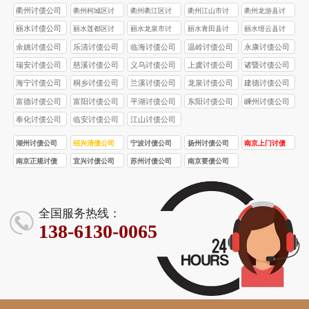
债公司
债公司
债公司
债公司
衢州讨债公司
衢州柯城区讨
衢州衢江区讨
衢州江山市讨
衢州龙游县讨
债公司
债公司
债公司
债公司
丽水讨债公司
丽水莲都区讨
丽水龙泉市讨
丽水青田县讨
丽水缙云县讨
债公司
债公司
债公司
债公司
余姚讨债公司
乐清讨债公司
临海讨债公司
温岭讨债公司
永康讨债公司
瑞安讨债公司
慈溪讨债公司
义乌讨债公司
上虞讨债公司
诸暨讨债公司
海宁讨债公司
桐乡讨债公司
兰溪讨债公司
龙泉讨债公司
建德讨债公司
富德讨债公司
富阳讨债公司
平湖讨债公司
东阳讨债公司
嵊州讨债公司
奉化讨债公司
临安讨债公司
江山讨债公司
湖州讨债公司
绍兴清债公司
宁波讨债公司
扬州讨债公司
南京上门讨债
服务
南京正规讨债
宜兴讨债公司
苏州讨债公司
南京要债公司
公司
全国服务热线：
138-6130-0065