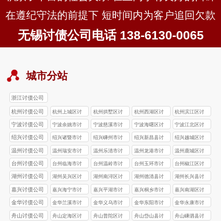
在遵纪守法的前提下 短时间内为客户追回欠款
无锡讨债公司电话 138-6130-0065
城市分站
浙江讨债公司
杭州讨债公司
杭州上城区讨
杭州拱墅区讨
杭州西湖区讨
杭州滨江区讨
债公司
债公司
债公司
债公司
宁波讨债公司
宁波余姚市讨
宁波慈溪市讨
宁波海曙区讨
宁波江北区讨
债公司
债公司
债公司
债公司
绍兴讨债公司
绍兴诸暨市讨
绍兴嵊州市讨
绍兴新昌县讨
绍兴越城区讨
债公司
债公司
债公司
债公司
温州讨债公司
温州瑞安市讨
温州乐清市讨
温州龙港市讨
温州鹿城区讨
债公司
债公司
债公司
债公司
台州讨债公司
台州‌临海市讨
台州‌温岭市讨
台州玉环市讨
台州椒江区讨
债公司
债公司
债公司
债公司
湖州讨债公司
湖州吴兴区讨
湖州南浔区讨
湖州德清县讨
湖州长兴县讨
债公司
债公司
债公司
债公司
嘉兴讨债公司
嘉兴海宁市讨
嘉兴平湖市讨
嘉兴桐乡市讨
嘉兴南湖区讨
债公司
债公司
债公司
债公司
金华讨债公司
金华兰溪市讨
金华义乌市讨
金华东阳市讨
金华永康市讨
债公司
债公司
债公司
债公司
舟山讨债公司
舟山定海区讨
舟山普陀区讨
舟山岱山县讨
舟山嵊泗县讨