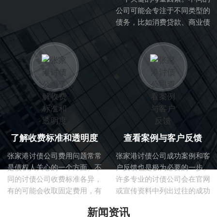
户的反馈与评价。正规的讨债
公司可能会专注于不同类型的
公司一般会在行业内有良好的
债务，比如消费贷款、商业债
口碑，拥有成熟的业务流程与
务等。因此，了解该公司的业
专业的团队。
务范围与专业能力，可以帮助
你判断他们是否适合处理你的
具体债务问题。
了解收费标准和透明度
查看案例与客户反馈
张家港讨债公司费用问题常常
张家港讨债公司成功案例和客
是债权人关心的一个方面。不
户反馈也是极为必要的一步。
同的讨债公司收费标准各异，
许多专业的讨债公司会在官网
有的可能会收取固定费用，有
或宣传资料中列出过往的成功
的则可能根据回收金额提取一
案例，这能够直观地展示他们
新闻资讯
定比例的佣金。在选择过程
的专业能力与过往成绩。同