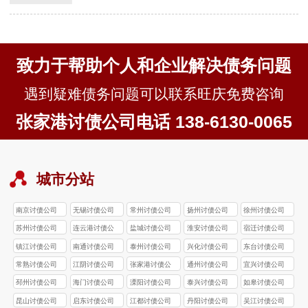
下：- **若按较低比例5%收费**：收费金
额为\(100万…
致力于帮助个人和企业解决债务问题
遇到疑难债务问题可以联系旺庆免费咨询
张家港讨债公司电话 138-6130-0065
城市分站
南京讨债公司
无锡讨债公司
常州讨债公司
扬州讨债公司
徐州讨债公司
苏州讨债公司
连云港讨债公
盐城讨债公司
淮安讨债公司
宿迁讨债公司
司
镇江讨债公司
南通讨债公司
泰州讨债公司
兴化讨债公司
东台讨债公司
常熟讨债公司
江阴讨债公司
张家港讨债公
通州讨债公司
宜兴讨债公司
司
邳州讨债公司
海门讨债公司
溧阳讨债公司
泰兴讨债公司
如皋讨债公司
昆山讨债公司
启东讨债公司
江都讨债公司
丹阳讨债公司
吴江讨债公司