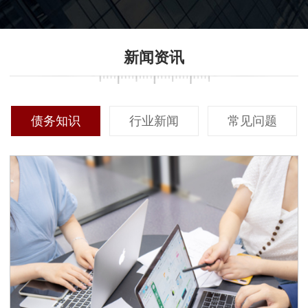
则可能根据回收金额提取一定
例，这能够直观地展示他们的
比例的佣金。在选择过程中，
专业能力与过往成绩。同时，
确保对收费标准有清晰的了解
主动联系以前合作过的客户，
新闻资讯
至关重要。透明的收费体系能
听取他们的真实反馈，对你做
够帮助客户更好地预算成本，
出最终决定有重要参考价值。
同时避免后续可能出现的隐性
费用纠纷。
债务知识
行业新闻
常见问题