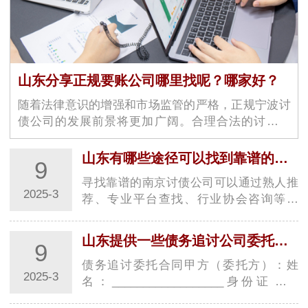
山东分享正规要账公司哪里找呢？哪家好？
随着法律意识的增强和市场监管的严格，正规宁波讨
债公司的发展前景将更加广阔。合理合法的讨债渠
道，不仅可以帮助债权人维护…
山东有哪些途径可以找到靠谱的追债公司
9
寻找靠谱的南京讨债公司可以通过熟人推
2025-3
荐、专业平台查找、行业协会咨询等途
径，以下是具体介绍：1. **熟人推荐** - **
向…
山东提供一些债务追讨公司委托合同的范本
9
债务追讨委托合同甲方（委托方）：姓
2025-3
名：__________________身份证号：
__________________联系地址：