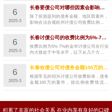
公司具有高素质的专业团队、保障债权人权益、高效
率、良好的沟通能力、严谨的工作态度、灵活性、良
长春要债公司对哪些因素会影响的收费比例？
6
好…
除了前面提到的债务金额、地区因素外，
2025-3
影响合法合规杭州讨债公司收费比例的因
素还有以下方面：### 债务性质与复杂程
度- **债务关系清晰度**：如果债务关系明
长春讨债公司的收费比例为5%-7%在行业内属于什么水平？
6
确，有清晰的借条、合同等证据，收账难
度相…
收费比例为5%-7%的金华讨债公司在行业
2025-3
内大致处于中等水平，以下从几个方面来
分析：### 与不同收费区间金华讨债公司
对比- **与低收费比例金华讨债公司对比
长春收债公司对债务金额100万的案件按比例收费大概是多少？
6
**：一般来说，一些金华讨债公司收费比
例可能…
根据常见的绍兴讨债公司收费标准，债务
2025-3
金额100万的案件，按比例收费情况如
下：- **若按较低比例5%收费**：收费金
额为\(100万\times5\%=5\)万元。- **若按
较高比例7%收费**：收费金额为\(100万
\times7…
积累了丰富的社会关系 在业内享有良好的口碑