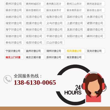
债公司
债公司
债公司
债公司
衢州讨债公司
衢州柯城区讨
衢州衢江区讨
衢州江山市讨
衢州龙游县讨
债公司
债公司
债公司
债公司
丽水讨债公司
丽水莲都区讨
丽水龙泉市讨
丽水青田县讨
丽水缙云县讨
债公司
债公司
债公司
债公司
余姚讨债公司
乐清讨债公司
临海讨债公司
温岭讨债公司
永康讨债公司
瑞安讨债公司
慈溪讨债公司
义乌讨债公司
上虞讨债公司
诸暨讨债公司
海宁讨债公司
桐乡讨债公司
兰溪讨债公司
龙泉讨债公司
建德讨债公司
富德讨债公司
富阳讨债公司
平湖讨债公司
东阳讨债公司
嵊州讨债公司
奉化讨债公司
临安讨债公司
江山讨债公司
宁波讨债公司
扬州讨债公司
湖州讨债公司
绍兴清债公司
宜兴讨债公司
南京上门讨债
南京正规讨债
苏州讨债公司
南京要债公司
服务
公司
全国服务热线：
138-6130-0065