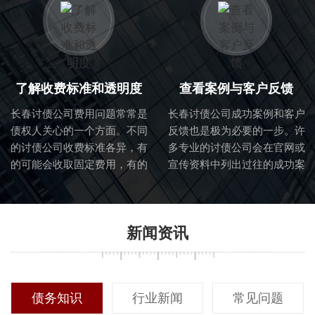
判断他们是否适合处理你的具
业的团队。
体债务问题。
了解收费标准和透明度
查看案例与客户反馈
长春讨债公司费用问题常常是
长春讨债公司成功案例和客户
债权人关心的一个方面。不同
反馈也是极为必要的一步。许
的讨债公司收费标准各异，有
多专业的讨债公司会在官网或
的可能会收取固定费用，有的
宣传资料中列出过往的成功案
则可能根据回收金额提取一定
例，这能够直观地展示他们的
比例的佣金。在选择过程中，
专业能力与过往成绩。同时，
确保对收费标准有清晰的了解
主动联系以前合作过的客户，
新闻资讯
至关重要。透明的收费体系能
听取他们的真实反馈，对你做
够帮助客户更好地预算成本，
出最终决定有重要参考价值。
同时避免后续可能出现的隐性
费用纠纷。
债务知识
行业新闻
常见问题