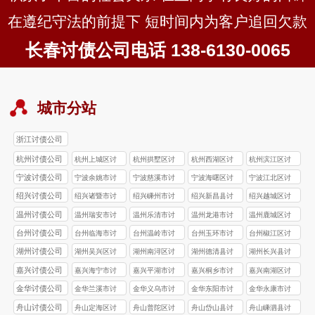
在遵纪守法的前提下 短时间内为客户追回欠款
长春讨债公司电话 138-6130-0065
城市分站
浙江讨债公司
杭州讨债公司
杭州上城区讨
杭州拱墅区讨
杭州西湖区讨
杭州滨江区讨
债公司
债公司
债公司
债公司
宁波讨债公司
宁波余姚市讨
宁波慈溪市讨
宁波海曙区讨
宁波江北区讨
债公司
债公司
债公司
债公司
绍兴讨债公司
绍兴诸暨市讨
绍兴嵊州市讨
绍兴新昌县讨
绍兴越城区讨
债公司
债公司
债公司
债公司
温州讨债公司
温州瑞安市讨
温州乐清市讨
温州龙港市讨
温州鹿城区讨
债公司
债公司
债公司
债公司
台州讨债公司
台州‌临海市讨
台州‌温岭市讨
台州玉环市讨
台州椒江区讨
债公司
债公司
债公司
债公司
湖州讨债公司
湖州吴兴区讨
湖州南浔区讨
湖州德清县讨
湖州长兴县讨
债公司
债公司
债公司
债公司
嘉兴讨债公司
嘉兴海宁市讨
嘉兴平湖市讨
嘉兴桐乡市讨
嘉兴南湖区讨
债公司
债公司
债公司
债公司
金华讨债公司
金华兰溪市讨
金华义乌市讨
金华东阳市讨
金华永康市讨
债公司
债公司
债公司
债公司
舟山讨债公司
舟山定海区讨
舟山普陀区讨
舟山岱山县讨
舟山嵊泗县讨