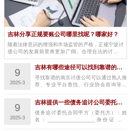
吉林分享正规要账公司哪里找呢？哪家好？
随着法律意识的增强和市场监管的严格，正规宁波讨
债公司的发展前景将更加广阔。合理合法的讨债渠
道，不仅可以帮助债权人维护…
吉林有哪些途径可以找到靠谱的追债公司
9
寻找靠谱的南京讨债公司可以通过熟人推
2025-3
荐、专业平台查找、行业协会咨询等途
径，以下是具体介绍：1. **熟人推荐** - **
向…
吉林提供一些债务追讨公司委托合同的范本
9
债务追讨委托合同甲方（委托方）：姓
2025-3
名：__________________身份证号：
__________________联系地址：