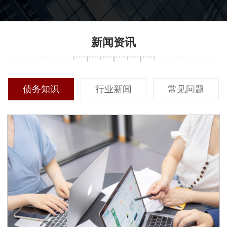
则可能根据回收金额提取一定
例，这能够直观地展示他们的
比例的佣金。在选择过程中，
专业能力与过往成绩。同时，
确保对收费标准有清晰的了解
主动联系以前合作过的客户，
新闻资讯
至关重要。透明的收费体系能
听取他们的真实反馈，对你做
够帮助客户更好地预算成本，
出最终决定有重要参考价值。
同时避免后续可能出现的隐性
费用纠纷。
债务知识
行业新闻
常见问题